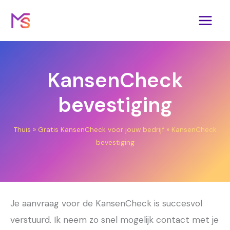
Ga
naar
de
inhoud
KansenCheck
bevestiging
Thuis
»
Gratis KansenCheck voor jouw bedrijf
»
KansenCheck
bevestiging
Je aanvraag voor de KansenCheck is succesvol
verstuurd. Ik neem zo snel mogelijk contact met je