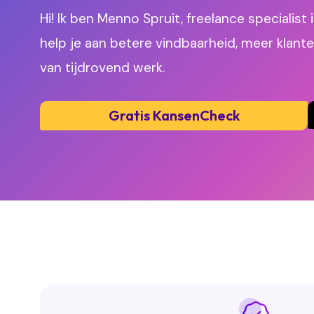
Hi! Ik ben Menno Spruit, freelance specialist
help je aan betere vindbaarheid, meer klant
van tijdrovend werk.
Gratis KansenCheck