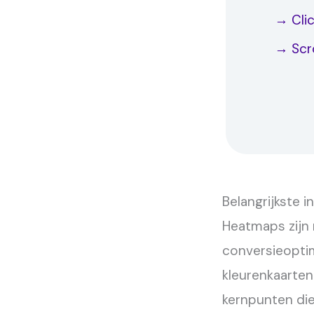
→ Cli
→ Scr
4. Heatm
5. Beste
6. Tips 
→ Mov
Belangrijkste 
Heatmaps zijn 
conversieoptim
kleurenkaarten 
kernpunten di