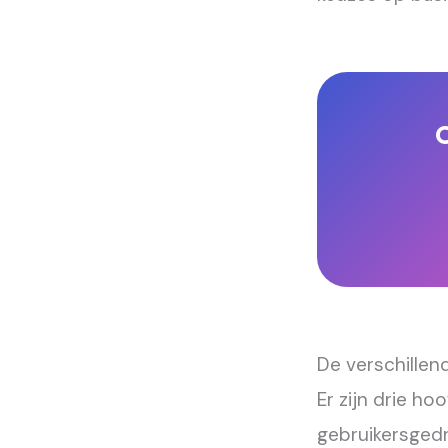
C
De verschille
Er zijn drie h
gebruikersgedr