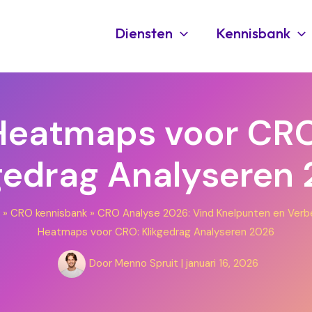
Diensten
Kennisbank
Heatmaps voor CRO
gedrag Analyseren
»
CRO kennisbank
»
CRO Analyse 2026: Vind Knelpunten en Verbe
Heatmaps voor CRO: Klikgedrag Analyseren 2026
Door
Menno Spruit
|
januari 16, 2026