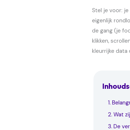
Stel je voor: j
eigenlijk rondl
de gang (je fo
klikken, scrol
kleurrijke data
Inhoud
1. Belan
2. Wat z
3. De ve