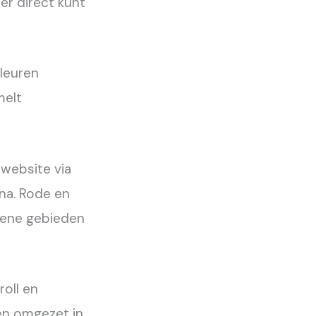
er direct kunt
kleuren
melt
website via
na. Rode en
roene gebieden
roll en
en omgezet in