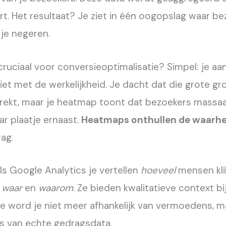
rt. Het resultaat? Je ziet in één oogopslag waar be
 je negeren.
cruciaal voor conversieoptimalisatie? Simpel: je a
iet met de werkelijkheid. Je dacht dat die grote g
trekt, maar je heatmap toont dat bezoekers massaal
ar plaatje ernaast.
Heatmaps onthullen de waarhe
ag.
ls Google Analytics je vertellen
hoeveel
mensen klik
n
waar
en
waarom
. Ze bieden kwalitatieve context bi
ee word je niet meer afhankelijk van vermoedens, m
s van echte gedragsdata.