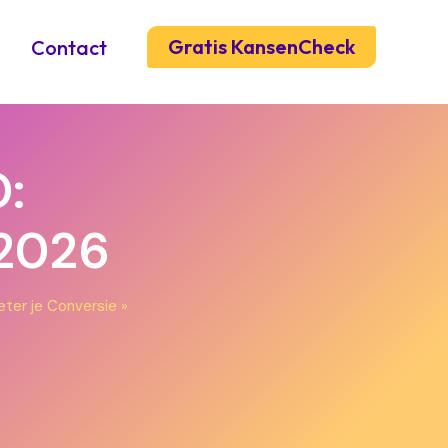
Gratis KansenCheck
Contact
:
 2026
ter je Conversie
»