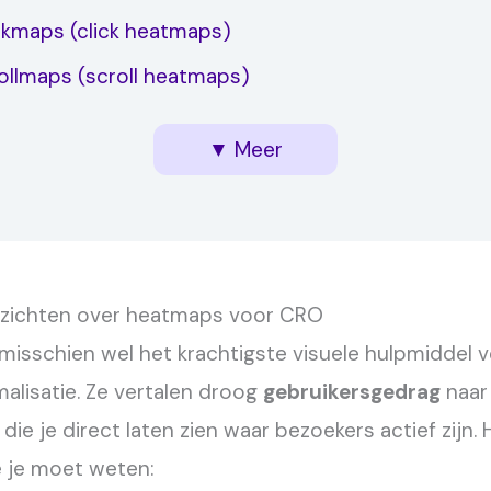
ckmaps (click heatmaps)
ollmaps (scroll heatmaps)
aps lezen en interpreteren: van kleur naar actie
 heatmap tools voor Nederlandse websites
over heatmaps voor CRO voor jou
emaps (mouse movement heatmaps)
▼ Meer
inzichten over heatmaps voor CRO
misschien wel het krachtigste visuele hulpmiddel 
alisatie. Ze vertalen droog
gebruikersgedrag
naar 
die je direct laten zien waar bezoekers actief zijn. H
e je moet weten: