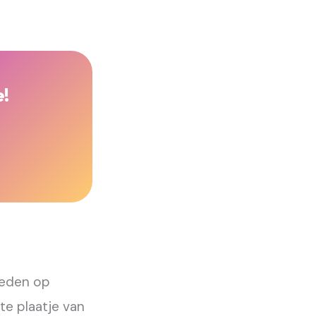
e!
ieden op
te plaatje van