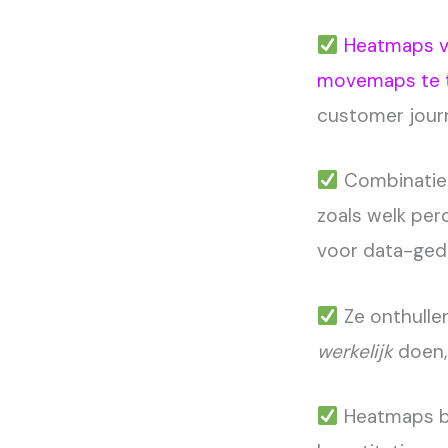
Heatmaps vi
movemaps te 
customer jour
Combinatie 
zoals welk per
voor data-ged
Ze onthulle
werkelijk
doen,
Heatmaps bie