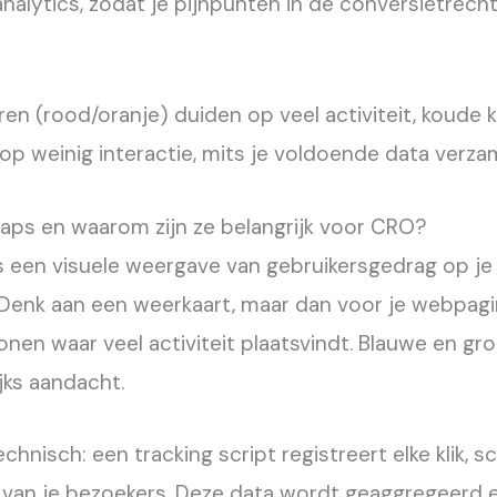
analytics, zodat je pijnpunten in de conversietrecht
n (rood/oranje) duiden op veel activiteit, koude 
op weinig interactie, mits je voldoende data verza
aps en waarom zijn ze belangrijk voor CRO?
 een visuele weergave van gebruikersgedrag op je 
Denk aan een weerkaart, maar dan voor je webpagi
onen waar veel activiteit plaatsvindt. Blauwe en g
jks aandacht.
chnisch: een tracking script registreert elke klik, sc
van je bezoekers. Deze data wordt geaggregeerd 