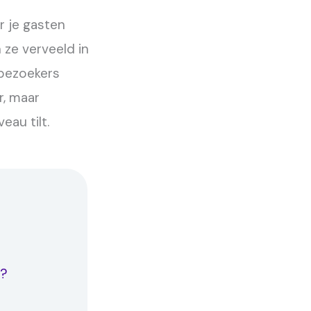
r je gasten
 ze verveeld in
 bezoekers
r, maar
eau tilt.
O?