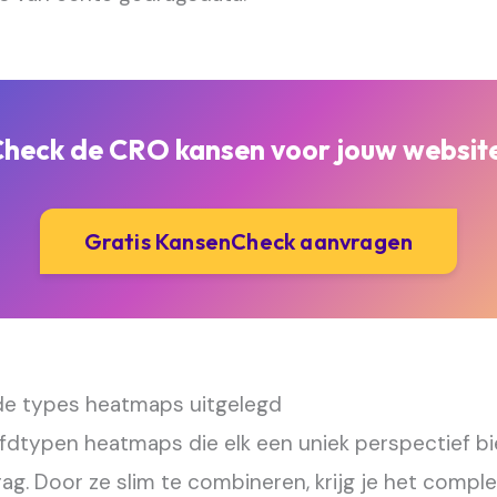
heck de CRO kansen voor jouw websit
Gratis KansenCheck aanvragen
nde types heatmaps uitgelegd
oofdtypen heatmaps die elk een uniek perspectief b
ag. Door ze slim te combineren, krijg je het comple