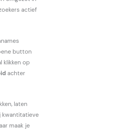
zoekers actief
annames
roene button
 klikken op
id
achter
ken, laten
j kwantitatieve
aar maak je