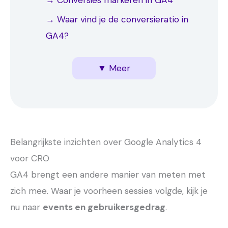
→ Waar vind je de conversieratio in
GA4?
4. Trechteranalyse voor CRO in GA4
5. Belangrijke GA4 metrics voor CRO
6. Formulierinzendingen en micro-
7. Tips over Google Analytics 4 voor
→ Een trechterrapport maken in GA4
→ Trechterdata interpreteren voor
▼ Meer
conversies meten
CRO voor jou
optimalisatie
Belangrijkste inzichten over Google Analytics 4
voor CRO
GA4 brengt een andere manier van meten met
zich mee. Waar je voorheen sessies volgde, kijk je
nu naar
events en gebruikersgedrag
.