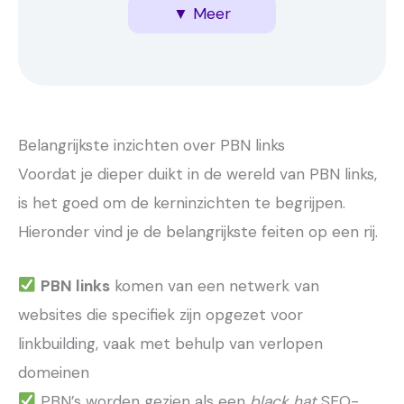
▼ Meer
effecten
voor PBN’s?
bijkomende risico’s
Belangrijkste inzichten over PBN links
Voordat je dieper duikt in de wereld van PBN links,
is het goed om de kerninzichten te begrijpen.
Hieronder vind je de belangrijkste feiten op een rij.
PBN links
komen van een netwerk van
websites die specifiek zijn opgezet voor
linkbuilding, vaak met behulp van verlopen
domeinen
PBN’s worden gezien als een
black hat
SEO-