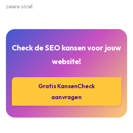
zware straf.
Check de SEO kansen voor jouw
website!
Gratis KansenCheck
aanvragen