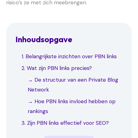
risico’s ze met zich meebrengen.
Inhoudsopgave
1. Belangrijkste inzichten over PBN links
2. Wat zijn PBN links precies?
→ De structuur van een Private Blog
Network
→ Hoe PBN links invloed hebben op
rankings
3. Zijn PBN links effectief voor SEO?
4. De risico’s van PBN links
5. Alternatieven voor PBN linkbuilding
6. Tips over PBN links voor jou
→ Korte-termijn vs. lange-termijn
→ Waarom kiezen mensen nog steeds
→ Google penalties begrijpen
→ Reputatieschade en andere
→ Content-gedreven linkbuilding
→ Relationele linkbuilding