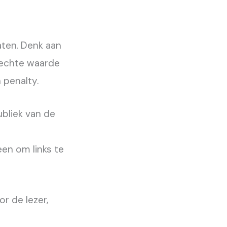
aten. Denk aan
r echte waarde
 penalty.
ubliek van de
en om links te
or de lezer,