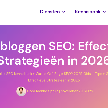
Diensten
Kennisbank
bloggen SEO: Effec
Strategieën in 202
nk
»
SEO kennisbank
»
Wat is Off-Page SEO? 2025 Gids + Tips
»
G
Effectieve Strategieën in 2025
Door
Menno Spruit
|
november 29, 2025