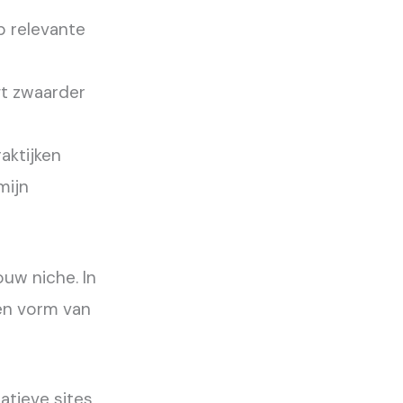
p relevante
gt zwaarder
aktijken
mijn
ouw niche. In
een vorm van
atieve sites