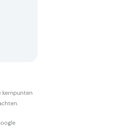
plevert
en
e kernpunten
achten.
Google