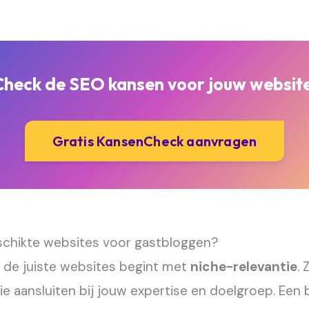
Check de SEO kansen voor jouw website
Gratis KansenCheck aanvragen
schikte websites voor gastbloggen?
 de juiste websites begint met
niche-relevantie
.
ie aansluiten bij jouw expertise en doelgroep. Een 