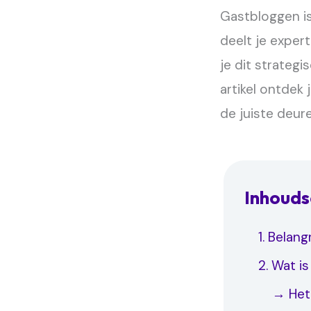
Gastbloggen is 
deelt je expert
je dit strategi
artikel ontdek
de juiste deur
Inhoud
1. Belan
2. Wat i
→ Het 