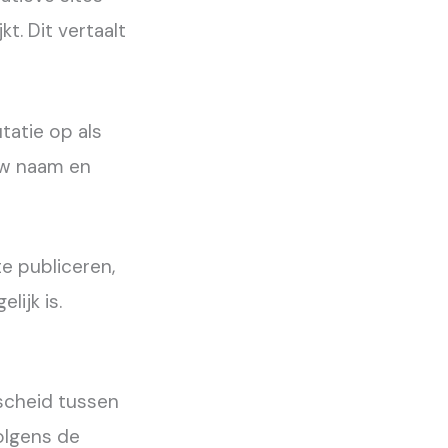
t. Dit vertaalt
tatie op als
uw naam en
te publiceren,
lijk is.
rscheid tussen
olgens de