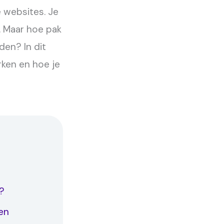
e websites. Je
g. Maar hoe pak
den? In dit
ken en hoe je
?
en