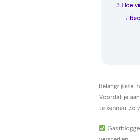
3. Hoe v
→ Beo
4. Conte
5. Effect
6. Tips 
→ Ond
Belangrijkste 
Voordat je aan
te kennen. Zo 
Gastbloggen
versterken