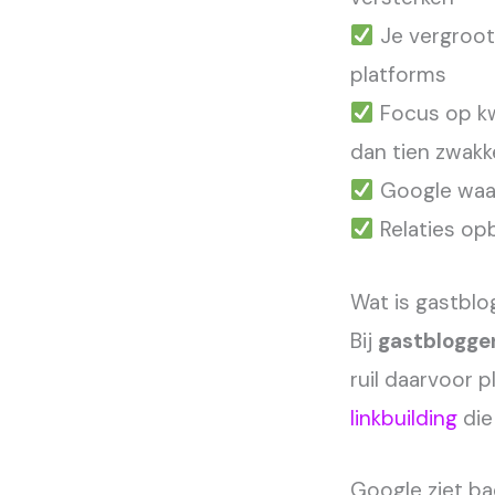
Je vergroot
platforms
Focus op kw
dan tien zwakk
Google waard
Relaties op
Wat is gastblo
Bij
gastblogge
ruil daarvoor p
linkbuilding
die 
Google ziet ba