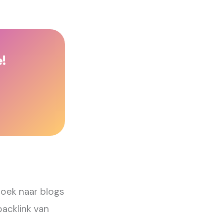
!
 Zoek naar blogs
backlink van