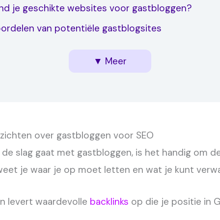
ind je geschikte websites voor gastbloggen?
ordelen van potentiële gastblogsites
nt creëren die wordt geaccepteerd én resultaat o
ieve linkbuilding via gastblogs
over gastbloggen SEO voor jou
erwerpen kiezen die gastblogkansen maximaliser
▼ Meer
inzichten over gastbloggen voor SEO
 de slag gaat met gastbloggen, is het handig om d
weet je waar je op moet letten en wat je kunt verw
 levert waardevolle
backlinks
op die je positie in 