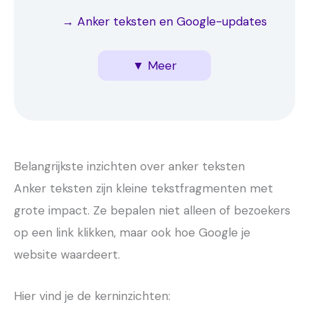
→ Anker teksten en Google-updates
4. Hoe kies je de juiste anker teksten?
5. Veelgemaakte fouten met anker
6. Tips over anker teksten voor jou
→ Anker teksten variëren, waarom en
▼ Meer
teksten
hoe
Belangrijkste inzichten over anker teksten
Anker teksten zijn kleine tekstfragmenten met
grote impact. Ze bepalen niet alleen of bezoekers
op een link klikken, maar ook hoe Google je
website waardeert.
Hier vind je de kerninzichten: