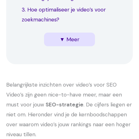
3. Hoe optimaliseer je video’s voor
zoekmachines?
4. YouTube vs. zelf hosten: wat werkt
5. Video SEO-statistieken en case
6. Tips over video’s voor SEO voor jou
→ Technische video-optimalisatie
→ On-page optimalisatie voor video’s
→ Engagement en gebruikerssignalen
→ De voordelen van YouTube voor
→ Zelf hosten: controle en directe
→ Hybride strategieën die het beste
→ Overtuigende statistieken voor
→ Inspirerende voorbeelden uit de
▼ Meer
beter voor SEO?
studies
SEO
voordelen
van beide bieden
videostrategie
praktijk
Belangrijkste inzichten over video’s voor SEO
Video’s zijn geen nice-to-have meer, maar een
must voor jouw
SEO-strategie
. De cijfers liegen er
niet om. Hieronder vind je de kernboodschappen
over waarom video’s jouw rankings naar een hoger
niveau tillen.