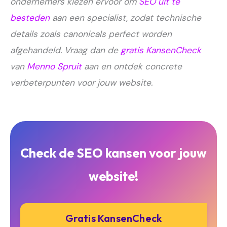
ondernemers kiezen ervoor om
SEO uit te
besteden
aan een specialist, zodat technische
details zoals canonicals perfect worden
afgehandeld. Vraag dan de
gratis KansenCheck
van
Menno Spruit
aan en ontdek concrete
verbeterpunten voor jouw website.
Check de SEO kansen voor jouw
website!
Gratis KansenCheck