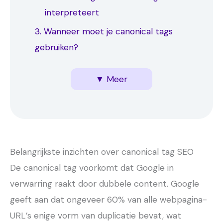
interpreteert
3. Wanneer moet je canonical tags
gebruiken?
4. Hoe implementeer je canonical tags
5. Canonical vs. andere SEO-elementen
6. Tips over canonical tag SEO voor jou
→ E-commerce canonical use cases
→ Content websites en duplicate
→ Cross-domain canonicals
→ Canonical tags implementeren in
→ Canonical implementatie checklist
→ Canonical errors herkennen en
→ Canonical vs. noindex in detail
→ Wanneer een redirect de betere
▼ Meer
correct?
content
verschillende CMS-systemen
oplossen
keuze is
Belangrijkste inzichten over canonical tag SEO
De canonical tag voorkomt dat Google in
verwarring raakt door dubbele content. Google
geeft aan dat ongeveer 60% van alle webpagina-
URL’s enige vorm van duplicatie bevat, wat