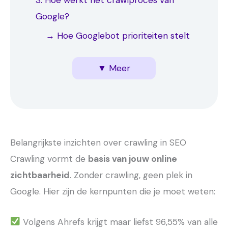
3. Hoe werkt het crawlproces van
Google?
→ Hoe Googlebot prioriteiten stelt
4. Crawling door AI en LLM’s: Het nieuwe
5. Technische aspecten van crawling
6. Tips over crawling in SEO voor jou
→ Veelvoorkomende crawl-errors
▼ Meer
speelveld
optimaliseren
oplossen
Belangrijkste inzichten over crawling in SEO
Crawling vormt de
basis van jouw online
zichtbaarheid
. Zonder crawling, geen plek in
Google. Hier zijn de kernpunten die je moet weten:
Volgens Ahrefs krijgt maar liefst 96,55% van alle