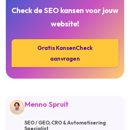
Check de SEO kansen voor jouw
website!
Gratis KansenCheck
aanvragen
Menno Spruit
SEO / GEO, CRO & Automatisering
Specialist